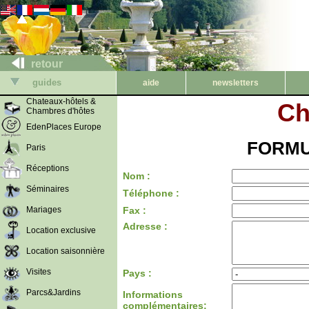
retour
guides
aide
newsletters
Chateaux-hôtels &
Ch
Chambres d'hôtes
EdenPlaces Europe
FORMU
Paris
Réceptions
Nom :
Séminaires
Téléphone :
Mariages
Fax :
Adresse :
Location exclusive
Location saisonnière
Visites
Pays :
Parcs&Jardins
Informations
complémentaires: