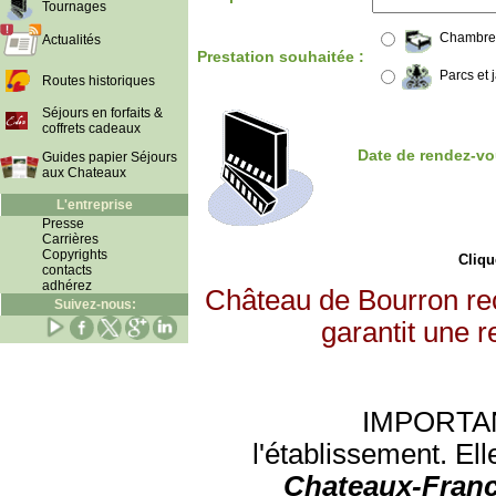
Tournages
Chambre
Actualités
Prestation souhaitée :
Parcs et 
Routes historiques
Séjours en forfaits &
coffrets cadeaux
Date de rendez-vo
Guides papier Séjours
aux Chateaux
L'entreprise
Presse
Carrières
Copyrights
Clique
contacts
adhérez
Château de Bourron re
Suivez-nous:
garantit une r
IMPORTANT:
l'établissement. Ell
Chateaux-Franc