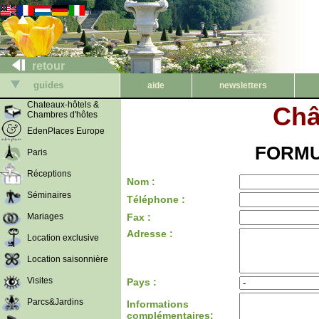
retour
guides
aide
newsletters
Chateaux-hôtels &
Châ
Chambres d'hôtes
EdenPlaces Europe
FORMU
Paris
Réceptions
Nom :
Séminaires
Téléphone :
Mariages
Fax :
Adresse :
Location exclusive
Location saisonnière
Visites
Pays :
Parcs&Jardins
Informations
complémentaires: