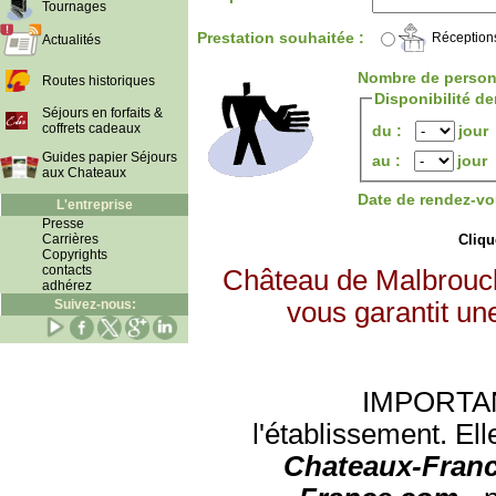
Tournages
Prestation souhaitée :
Réception
Actualités
Nombre de person
Routes historiques
Disponibilité d
Séjours en forfaits &
coffrets cadeaux
du :
jour
Guides papier Séjours
au :
jour
aux Chateaux
Date de rendez-vo
L'entreprise
Presse
Carrières
Clique
Copyrights
contacts
Château de Malbrouck
adhérez
Suivez-nous:
vous garantit un
IMPORTANT:
l'établissement. Ell
Chateaux-Franc