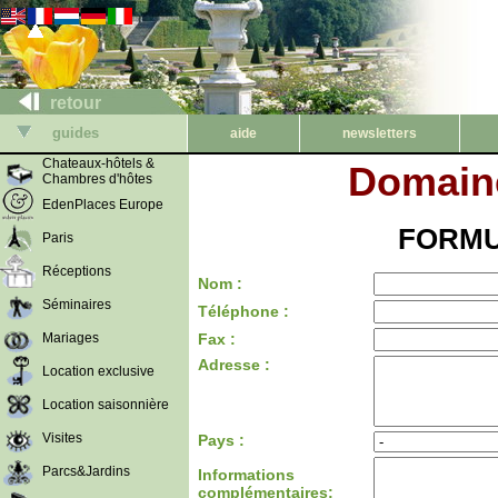
retour
guides
aide
newsletters
Chateaux-hôtels &
Domaine
Chambres d'hôtes
EdenPlaces Europe
FORMU
Paris
Réceptions
Nom :
Séminaires
Téléphone :
Mariages
Fax :
Adresse :
Location exclusive
Location saisonnière
Visites
Pays :
Parcs&Jardins
Informations
complémentaires: