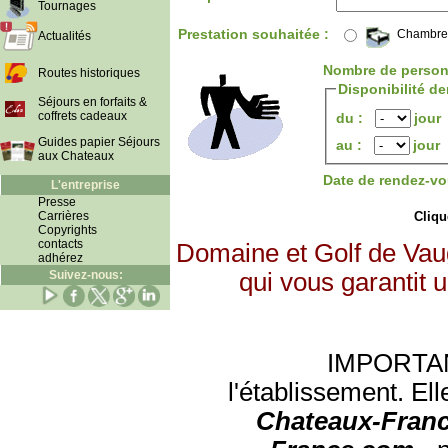
Tournages
Prestation souhaitée :
Chambre
Actualités
Nombre de person
Routes historiques
Disponibilité d
Séjours en forfaits &
coffrets cadeaux
du :
jour
Guides papier Séjours
au :
jour
aux Chateaux
Date de rendez-vo
L'entreprise
Presse
Carrières
Clique
Copyrights
contacts
Domaine et Golf de Vau
adhérez
Suivez-nous:
qui vous garantit 
IMPORTANT:
l'établissement. Ell
Chateaux-Franc