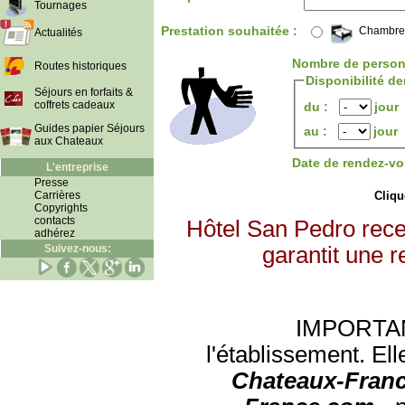
Tournages
Prestation souhaitée :
Chambre
Actualités
Nombre de person
Routes historiques
Disponibilité d
Séjours en forfaits &
coffrets cadeaux
du :
jour
Guides papier Séjours
au :
jour
aux Chateaux
Date de rendez-vo
L'entreprise
Presse
Carrières
Clique
Copyrights
contacts
Hôtel San Pedro rece
adhérez
Suivez-nous:
garantit une r
IMPORTANT:
l'établissement. Ell
Chateaux-Franc