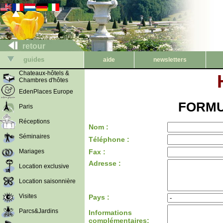
retour
guides
aide
newsletters
Chateaux-hôtels &
Chambres d'hôtes
EdenPlaces Europe
FORMU
Paris
Réceptions
Nom :
Séminaires
Téléphone :
Mariages
Fax :
Adresse :
Location exclusive
Location saisonnière
Visites
Pays :
Parcs&Jardins
Informations
complémentaires: