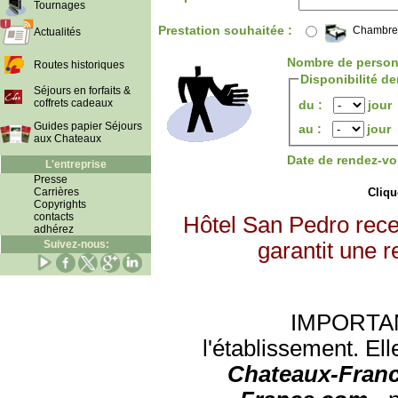
Tournages
Prestation souhaitée :
Chambre
Actualités
Nombre de person
Routes historiques
Disponibilité d
Séjours en forfaits &
coffrets cadeaux
du :
jour
Guides papier Séjours
au :
jour
aux Chateaux
Date de rendez-vo
L'entreprise
Presse
Carrières
Clique
Copyrights
contacts
Hôtel San Pedro rece
adhérez
Suivez-nous:
garantit une r
IMPORTANT:
l'établissement. Ell
Chateaux-Franc