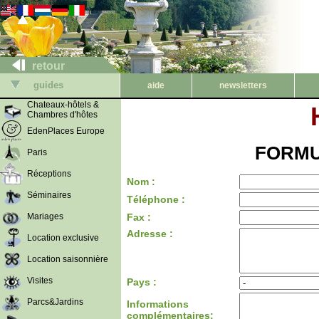
retour
guides
aide
newsletters
Chateaux-hôtels &
Chambres d'hôtes
EdenPlaces Europe
FORMU
Paris
Réceptions
Nom :
Séminaires
Téléphone :
Mariages
Fax :
Adresse :
Location exclusive
Location saisonnière
Visites
Pays :
Parcs&Jardins
Informations
complémentaires: