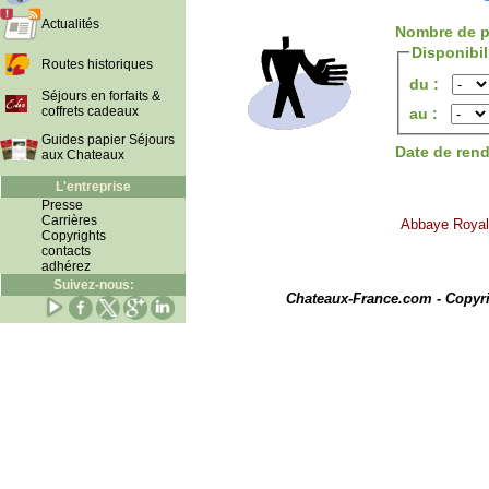
Actualités
Nombre de p
Disponibi
Routes historiques
du :
Séjours en forfaits &
coffrets cadeaux
au :
Guides papier Séjours
Date de ren
aux Chateaux
L'entreprise
Presse
Carrières
Abbaye Royale
Copyrights
contacts
adhérez
I
Suivez-nous:
Chateaux-France.com - Copyr