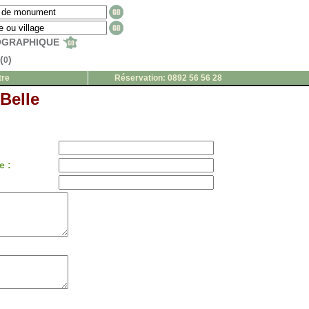
EOGRAPHIQUE
(
)
0
tre
Réservation: 0892 56 56 28
Belle
e :