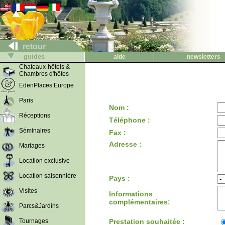
retour
guides
aide
newsletters
Chateaux-hôtels &
Chambres d'hôtes
EdenPlaces Europe
Paris
Nom :
Réceptions
Téléphone :
Séminaires
Fax :
Adresse :
Mariages
Location exclusive
Location saisonnière
Pays :
Visites
Informations
complémentaires:
Parcs&Jardins
Tournages
Prestation souhaitée :