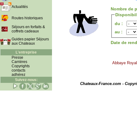
Actualités
Nombre de p
Disponibi
Routes historiques
du :
Séjours en forfaits &
coffrets cadeaux
au :
Guides papier Séjours
Date de ren
aux Chateaux
L'entreprise
Presse
Carrières
Abbaye Royale
Copyrights
contacts
adhérez
I
Suivez-nous:
Chateaux-France.com - Copyr