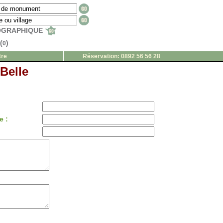
EOGRAPHIQUE
(
)
0
tre
Réservation: 0892 56 56 28
Belle
e :