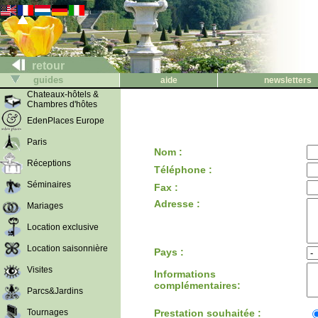
retour
guides
aide
newsletters
Chateaux-hôtels &
Chambres d'hôtes
EdenPlaces Europe
Paris
Nom :
Réceptions
Téléphone :
Séminaires
Fax :
Adresse :
Mariages
Location exclusive
Location saisonnière
Pays :
Visites
Informations
complémentaires:
Parcs&Jardins
Tournages
Prestation souhaitée :