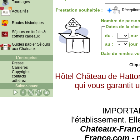
Tournages
Prestation souhaitée :
Réception
Actualités
Nombre de person
Routes historiques
Dates de la réc
Séjours en forfaits &
du :
jour
coffrets cadeaux
au :
jour
Guides papier Séjours
aux Chateaux
Date de rendez-vo
L'entreprise
Presse
Clique
Carrières
Copyrights
Hôtel Château de Hatto
contacts
adhérez
qui vous garantit 
Suivez-nous:
IMPORTANT:
l'établissement. Ell
Chateaux-Franc
France.com -