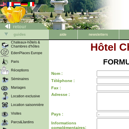
retour
guides
aide
newsletters
Chateaux-hôtels &
Hôtel C
Chambres d'hôtes
EdenPlaces Europe
FORMU
Paris
Réceptions
Nom :
Séminaires
Téléphone :
Mariages
Fax :
Adresse :
Location exclusive
Location saisonnière
Visites
Pays :
Parcs&Jardins
Informations
complémentaires: