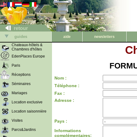
retour
guides
aide
newsletters
Chateaux-hôtels &
C
Chambres d'hôtes
EdenPlaces Europe
FORMU
Paris
Réceptions
Nom :
Séminaires
Téléphone :
Mariages
Fax :
Adresse :
Location exclusive
Location saisonnière
Visites
Pays :
Parcs&Jardins
Informations
complémentaires: