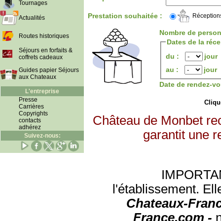
Tournages
Prestation souhaitée :
Réception
Actualités
Nombre de person
Routes historiques
Dates de la réc
Séjours en forfaits &
du :
jour
coffrets cadeaux
au :
jour
Guides papier Séjours
aux Chateaux
Date de rendez-vo
L'entreprise
Presse
Clique
Carrières
Copyrights
Château de Monbet rec
contacts
adhérez
garantit une r
Suivez-nous:
IMPORTANT:
l'établissement. Ell
Chateaux-Franc
France.com -