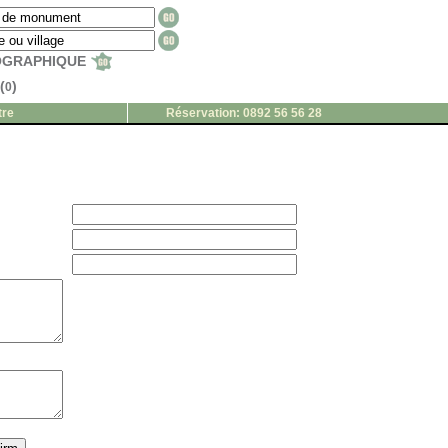
EOGRAPHIQUE
(
)
0
tre
Réservation: 0892 56 56 28