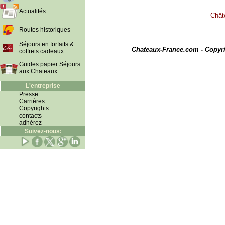
Actualités
Chât
Routes historiques
I
Séjours en forfaits &
Chateaux-France.com - Copyr
coffrets cadeaux
Guides papier Séjours
aux Chateaux
L'entreprise
Presse
Carrières
Copyrights
contacts
adhérez
Suivez-nous: