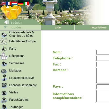
retour
guides
aide
newsletters
Chateaux-hôtels &
Chambres d'hôtes
EdenPlaces Europe
Paris
Nom :
Réceptions
Téléphone :
Séminaires
Fax :
Adresse :
Mariages
Location exclusive
Location saisonnière
Pays :
Visites
Informations
complémentaires:
Parcs&Jardins
Tournages