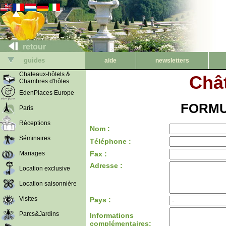
retour
guides
aide
newsletters
Chateaux-hôtels &
Châ
Chambres d'hôtes
EdenPlaces Europe
FORMU
Paris
Réceptions
Nom :
Séminaires
Téléphone :
Mariages
Fax :
Adresse :
Location exclusive
Location saisonnière
Visites
Pays :
Parcs&Jardins
Informations
complémentaires: