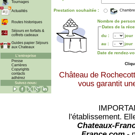
Tournages
Prestation souhaitée :
Chambre
Actualités
Nombre de person
Routes historiques
Dates de la réc
Séjours en forfaits &
coffrets cadeaux
du :
jour
Guides papier Séjours
au :
jour
aux Chateaux
Date de rendez-vo
L'entreprise
Presse
Clique
Carrières
Copyrights
Château de Rochecott
contacts
adhérez
vous garantit un
Suivez-nous:
IMPORTANT:
l'établissement. Ell
Chateaux-Franc
France.com -