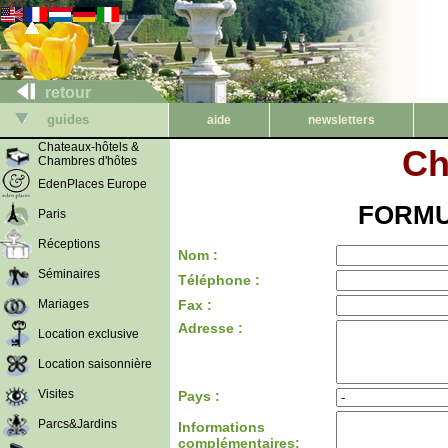
retour
guides
aide
newsletters
Chateaux-hôtels &
Ch
Chambres d'hôtes
EdenPlaces Europe
FORMU
Paris
Réceptions
Nom :
Séminaires
Téléphone :
Mariages
Fax :
Adresse :
Location exclusive
Location saisonnière
Visites
Pays :
Parcs&Jardins
Informations
complémentaires: