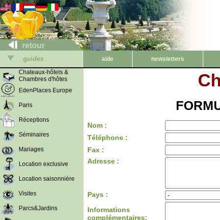
retour
guides
aide
newsletters
Chateaux-hôtels &
Ch
Chambres d'hôtes
EdenPlaces Europe
FORMU
Paris
Réceptions
Nom :
Séminaires
Téléphone :
Mariages
Fax :
Adresse :
Location exclusive
Location saisonnière
Visites
Pays :
Parcs&Jardins
Informations
complémentaires: