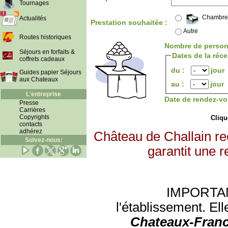
Tournages
Chambre
Actualités
Prestation souhaitée :
Autre
Routes historiques
Nombre de person
Séjours en forfaits &
Dates de la réc
coffrets cadeaux
du :
jour
Guides papier Séjours
aux Chateaux
au :
jour
L'entreprise
Date de rendez-vo
Presse
Carrières
Copyrights
Clique
contacts
adhérez
Château de Challain re
Suivez-nous:
garantit une r
IMPORTANT:
l'établissement. Ell
Chateaux-Franc