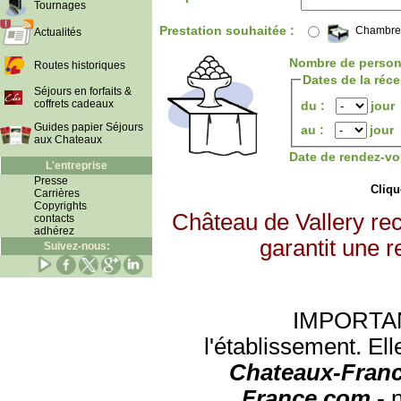
Tournages
Prestation souhaitée :
Chambre
Actualités
Nombre de person
Routes historiques
Dates de la réc
Séjours en forfaits &
coffrets cadeaux
du :
jour
Guides papier Séjours
au :
jour
aux Chateaux
Date de rendez-vo
L'entreprise
Presse
Clique
Carrières
Copyrights
Château de Vallery re
contacts
adhérez
garantit une r
Suivez-nous:
IMPORTANT:
l'établissement. Ell
Chateaux-Franc
France.com -