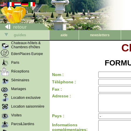
retour
guides
aide
newsletters
Chateaux-hôtels &
C
Chambres d'hôtes
EdenPlaces Europe
FORMU
Paris
Réceptions
Nom :
Séminaires
Téléphone :
Mariages
Fax :
Adresse :
Location exclusive
Location saisonnière
Visites
Pays :
Parcs&Jardins
Informations
complémentaires: