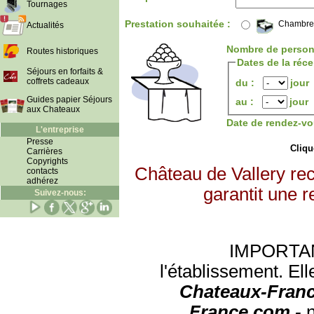
Tournages
Prestation souhaitée :
Chambre
Actualités
Nombre de person
Routes historiques
Dates de la réc
Séjours en forfaits &
coffrets cadeaux
du :
jour
Guides papier Séjours
au :
jour
aux Chateaux
Date de rendez-vo
L'entreprise
Presse
Clique
Carrières
Copyrights
Château de Vallery re
contacts
adhérez
garantit une r
Suivez-nous:
IMPORTANT:
l'établissement. Ell
Chateaux-Franc
France.com -