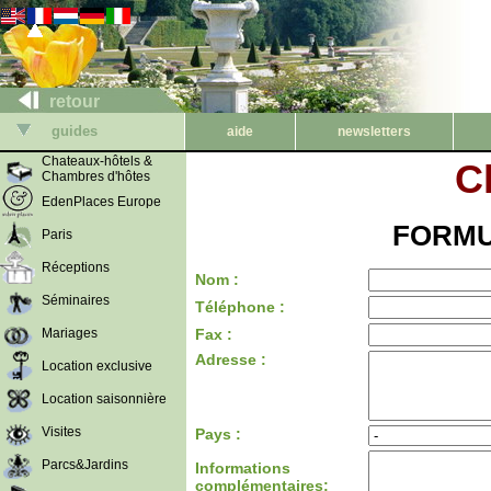
retour
guides
aide
newsletters
Chateaux-hôtels &
C
Chambres d'hôtes
EdenPlaces Europe
FORMU
Paris
Réceptions
Nom :
Séminaires
Téléphone :
Mariages
Fax :
Adresse :
Location exclusive
Location saisonnière
Visites
Pays :
Parcs&Jardins
Informations
complémentaires: