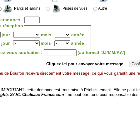
Parcs et jardins
Prises de vues
Autre
ersonnes :
a réception
jour
mois
année
jour
mois
année
dez-vous souhaitée :
(au format 'JJ/MM/AA')
Cliquez ici pour envoyer votre message ...
u de Bourron recevra directement votre message, ce qui vous garantit une re
MPORTANT: cette demande est transmise à l'établissement. Elle ne peut tenir
ights SARL Chateaux-France.com -
ne peut être tenu pour responsable des