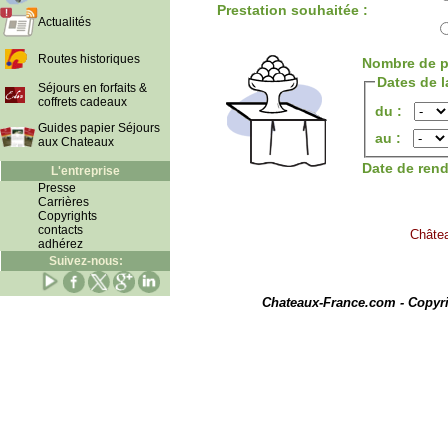
Prestation souhaitée :
Actualités
Routes historiques
Nombre de p
Dates de l
Séjours en forfaits &
coffrets cadeaux
du :
Guides papier Séjours
au :
aux Chateaux
Date de ren
L'entreprise
Presse
Carrières
Copyrights
contacts
Châtea
adhérez
Suivez-nous:
I
Chateaux-France.com - Copyr