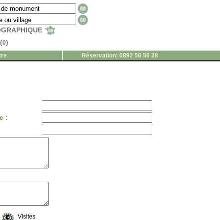
EOGRAPHIQUE
(
)
0
tre
Réservation: 0892 56 56 28
e :
Visites