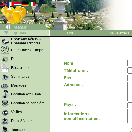
retour
guides
aide
newsletters
Chateaux-hôtels &
Chambres d'hôtes
EdenPlaces Europe
Paris
Nom :
Réceptions
Téléphone :
Séminaires
Fax :
Adresse :
Mariages
Location exclusive
Location saisonnière
Pays :
Visites
Informations
complémentaires:
Parcs&Jardins
Tournages