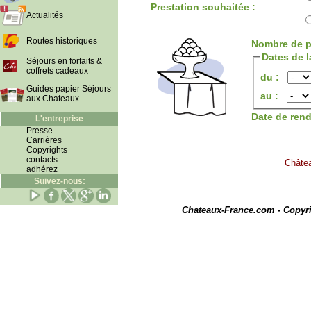
Prestation souhaitée :
Actualités
Routes historiques
Nombre de p
Dates de l
Séjours en forfaits &
coffrets cadeaux
du :
Guides papier Séjours
au :
aux Chateaux
Date de ren
L'entreprise
Presse
Carrières
Copyrights
contacts
Châtea
adhérez
Suivez-nous:
I
Chateaux-France.com - Copyr