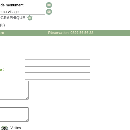
EOGRAPHIQUE
(
)
0
tre
Réservation: 0892 56 56 28
e :
Visites