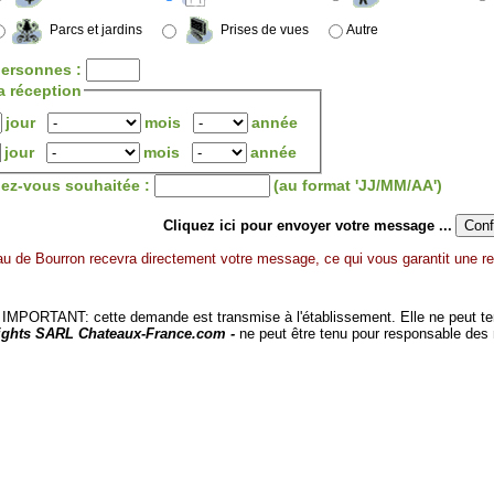
Parcs et jardins
Prises de vues
Autre
ersonnes :
a réception
jour
mois
année
jour
mois
année
dez-vous souhaitée :
(au format 'JJ/MM/AA')
Cliquez ici pour envoyer votre message ...
u de Bourron recevra directement votre message, ce qui vous garantit une re
MPORTANT: cette demande est transmise à l'établissement. Elle ne peut tenir
ights SARL Chateaux-France.com -
ne peut être tenu pour responsable des