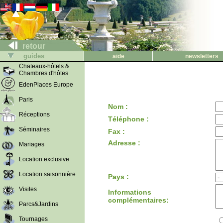
retour
guides
aide
newsletters
Chateaux-hôtels &
Chambres d'hôtes
EdenPlaces Europe
Paris
Nom :
Réceptions
Téléphone :
Séminaires
Fax :
Adresse :
Mariages
Location exclusive
Location saisonnière
Pays :
Visites
Informations
complémentaires:
Parcs&Jardins
Tournages