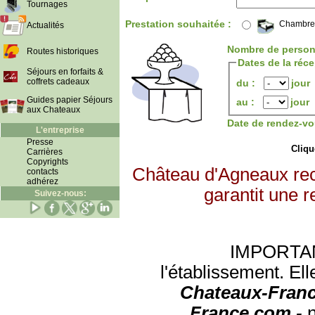
Tournages
Prestation souhaitée :
Chambre
Actualités
Nombre de person
Routes historiques
Dates de la réc
Séjours en forfaits &
coffrets cadeaux
du :
jour
Guides papier Séjours
au :
jour
aux Chateaux
Date de rendez-vo
L'entreprise
Presse
Clique
Carrières
Copyrights
Château d'Agneaux rec
contacts
adhérez
garantit une r
Suivez-nous:
IMPORTANT:
l'établissement. Ell
Chateaux-Franc
France.com -