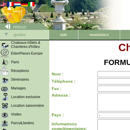
retour
guides
aide
newsletters
Chateaux-hôtels &
Ch
Chambres d'hôtes
EdenPlaces Europe
FORMU
Paris
Réceptions
Nom :
Séminaires
Téléphone :
Mariages
Fax :
Adresse :
Location exclusive
Location saisonnière
Visites
Pays :
Parcs&Jardins
Informations
complémentaires: