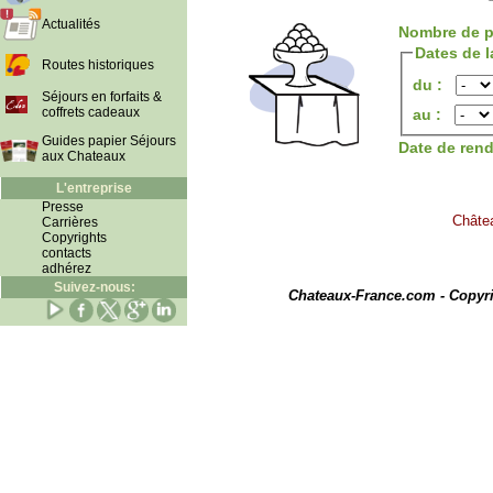
Actualités
Nombre de p
Dates de l
Routes historiques
du :
Séjours en forfaits &
coffrets cadeaux
au :
Guides papier Séjours
Date de ren
aux Chateaux
L'entreprise
Presse
Châtea
Carrières
Copyrights
contacts
adhérez
I
Suivez-nous:
Chateaux-France.com - Copyr