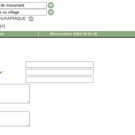
EOGRAPHIQUE
(
)
0
tre
Réservation: 0892 56 56 28
e :