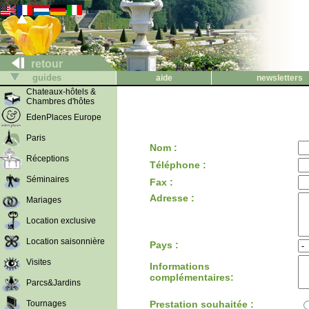
retour
guides
aide
newsletters
Chateaux-hôtels &
Chambres d'hôtes
EdenPlaces Europe
Paris
Nom :
Réceptions
Téléphone :
Séminaires
Fax :
Adresse :
Mariages
Location exclusive
Location saisonnière
Pays :
Visites
Informations
complémentaires:
Parcs&Jardins
Tournages
Prestation souhaitée :