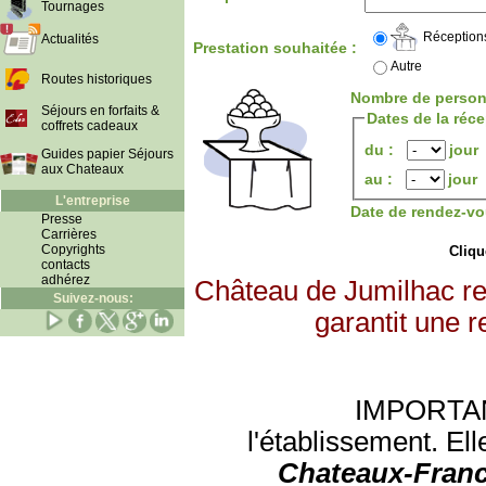
Tournages
Réception
Actualités
Prestation souhaitée :
Autre
Routes historiques
Nombre de person
Séjours en forfaits &
Dates de la réc
coffrets cadeaux
du :
jour
Guides papier Séjours
aux Chateaux
au :
jour
L'entreprise
Date de rendez-vo
Presse
Carrières
Copyrights
Clique
contacts
adhérez
Château de Jumilhac re
Suivez-nous:
garantit une r
IMPORTANT:
l'établissement. Ell
Chateaux-Franc