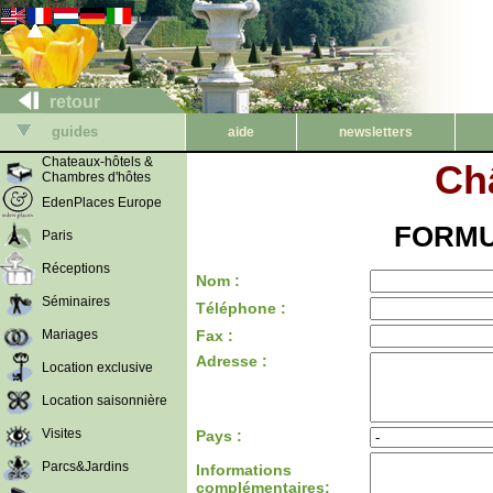
retour
guides
aide
newsletters
Chateaux-hôtels &
Ch
Chambres d'hôtes
EdenPlaces Europe
FORMU
Paris
Réceptions
Nom :
Séminaires
Téléphone :
Mariages
Fax :
Adresse :
Location exclusive
Location saisonnière
Visites
Pays :
Parcs&Jardins
Informations
complémentaires: