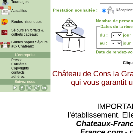
Tournages
Prestation souhaitée :
Réception
Actualités
Nombre de person
Routes historiques
Dates de la réc
Séjours en forfaits &
coffrets cadeaux
du :
jour
Guides papier Séjours
au :
jour
aux Chateaux
Date de rendez-vo
L'entreprise
Presse
Clique
Carrières
Copyrights
Château de Cons la Gra
contacts
adhérez
qui vous garantit 
Suivez-nous:
IMPORTANT:
l'établissement. Ell
Chateaux-Franc
France.com -