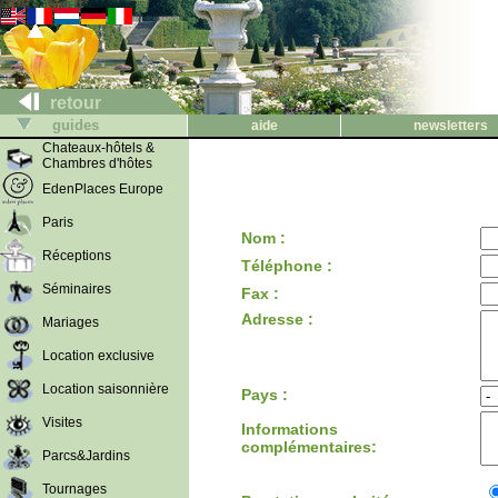
retour
guides
aide
newsletters
Chateaux-hôtels &
Chambres d'hôtes
EdenPlaces Europe
Paris
Nom :
Réceptions
Téléphone :
Séminaires
Fax :
Adresse :
Mariages
Location exclusive
Location saisonnière
Pays :
Visites
Informations
complémentaires:
Parcs&Jardins
Tournages