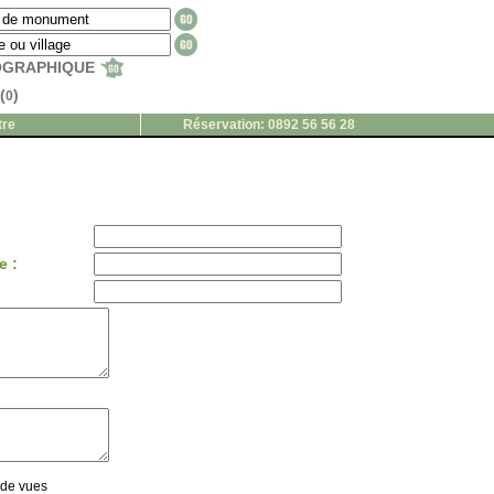
EOGRAPHIQUE
(
)
0
tre
Réservation: 0892 56 56 28
e :
 de vues