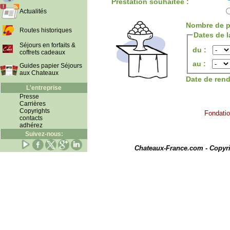
Prestation souhaitée :
Actualités
Nombre de p
Routes historiques
Dates de l
Séjours en forfaits &
du :
coffrets cadeaux
au :
Guides papier Séjours
aux Chateaux
Date de ren
L'entreprise
Presse
Carrières
Copyrights
Fondatio
contacts
adhérez
Suivez-nous:
I
Chateaux-France.com - Copyr