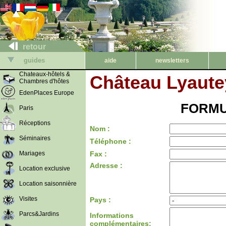
retour
guides
aide
newsletters
Chateaux-hôtels &
Château Lyautey
Chambres d'hôtes
EdenPlaces Europe
FORMU
Paris
Réceptions
Nom :
Séminaires
Téléphone :
Mariages
Fax :
Adresse :
Location exclusive
Location saisonnière
Visites
Pays :
Parcs&Jardins
Informations
complémentaires: