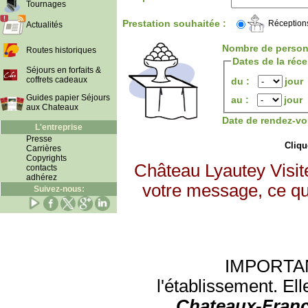
Tournages
Prestation souhaitée :
Réception
Actualités
Nombre de person
Routes historiques
Dates de la réc
Séjours en forfaits &
coffrets cadeaux
du :
jour
Guides papier Séjours
au :
jour
aux Chateaux
Date de rendez-vo
L'entreprise
Presse
Clique
Carrières
Copyrights
Château Lyautey Visit
contacts
adhérez
votre message, ce qui
Suivez-nous:
IMPORTANT:
l'établissement. Ell
Chateaux-Franc