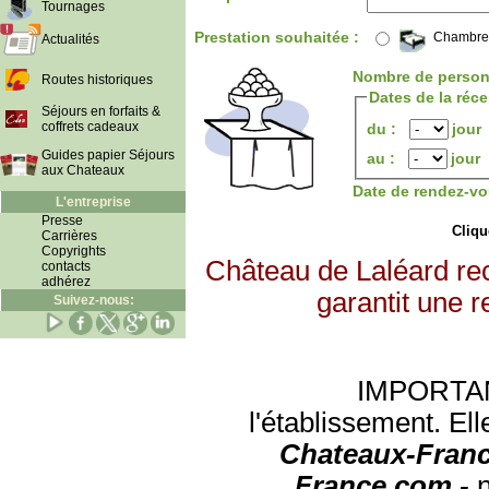
Tournages
Prestation souhaitée :
Chambre
Actualités
Nombre de person
Routes historiques
Dates de la réc
Séjours en forfaits &
coffrets cadeaux
du :
jour
Guides papier Séjours
au :
jour
aux Chateaux
Date de rendez-vo
L'entreprise
Presse
Clique
Carrières
Copyrights
Château de Laléard re
contacts
adhérez
garantit une r
Suivez-nous:
IMPORTANT:
l'établissement. Ell
Chateaux-Franc
France.com -