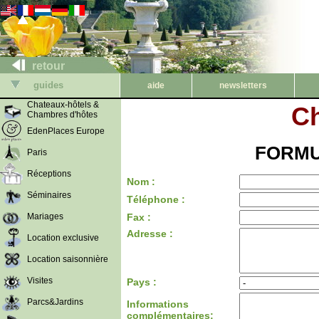
retour
guides
aide
newsletters
Chateaux-hôtels &
Ch
Chambres d'hôtes
EdenPlaces Europe
FORMU
Paris
Réceptions
Nom :
Séminaires
Téléphone :
Mariages
Fax :
Adresse :
Location exclusive
Location saisonnière
Visites
Pays :
Parcs&Jardins
Informations
complémentaires: