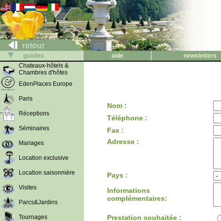
retour
guides
aide
newsletters
Chateaux-hôtels &
Chambres d'hôtes
EdenPlaces Europe
Paris
Nom :
Réceptions
Téléphone :
Séminaires
Fax :
Adresse :
Mariages
Location exclusive
Location saisonnière
Pays :
Visites
Informations
complémentaires:
Parcs&Jardins
Tournages
Prestation souhaitée :