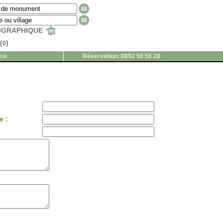
EOGRAPHIQUE
(
)
0
tre
Réservation: 0892 56 56 28
e :