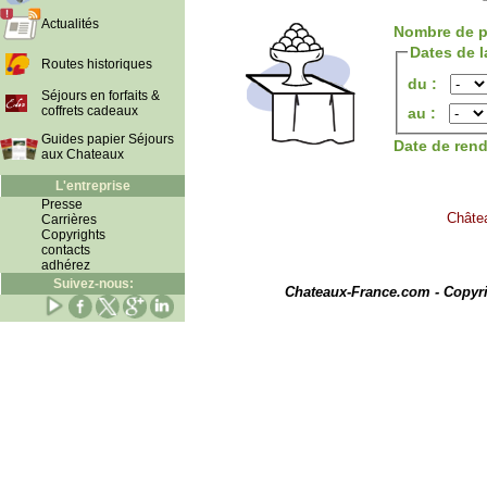
Actualités
Nombre de p
Dates de l
Routes historiques
du :
Séjours en forfaits &
coffrets cadeaux
au :
Guides papier Séjours
Date de ren
aux Chateaux
L'entreprise
Presse
Châtea
Carrières
Copyrights
contacts
adhérez
I
Suivez-nous:
Chateaux-France.com - Copyr