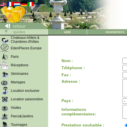
retour
guides
aide
newsletters
Chateaux-hôtels &
Chambres d'hôtes
EdenPlaces Europe
Paris
Nom :
Réceptions
Téléphone :
Séminaires
Fax :
Adresse :
Mariages
Location exclusive
Location saisonnière
Pays :
Visites
Informations
complémentaires:
Parcs&Jardins
Tournages
Prestation souhaitée :