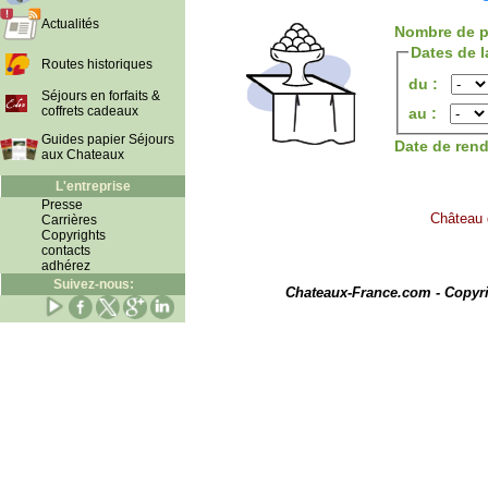
Actualités
Nombre de p
Dates de l
Routes historiques
du :
Séjours en forfaits &
coffrets cadeaux
au :
Guides papier Séjours
Date de ren
aux Chateaux
L'entreprise
Presse
Château d
Carrières
Copyrights
contacts
adhérez
I
Suivez-nous:
Chateaux-France.com - Copyr