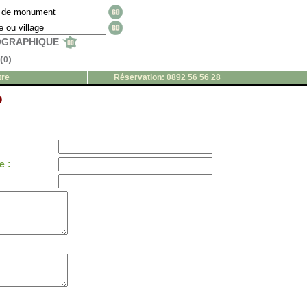
EOGRAPHIQUE
(
)
0
tre
Réservation: 0892 56 56 28
o
e :