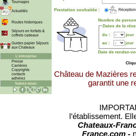
Tournages
Prestation souhaitée :
Réception
Actualités
Nombre de person
Routes historiques
Dates de la réc
Séjours en forfaits &
du :
jour
coffrets cadeaux
au :
jour
Guides papier Séjours
aux Chateaux
Date de rendez-vo
L'entreprise
Presse
Clique
Carrières
Copyrights
Château de Mazières re
contacts
adhérez
garantit une r
Suivez-nous:
IMPORTANT:
l'établissement. Ell
Chateaux-Franc
France.com -