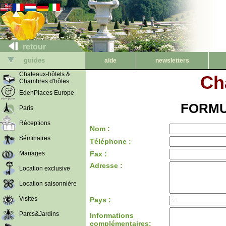
retour
guides
aide
newsletters
Chateaux-hôtels &
Ch
Chambres d'hôtes
EdenPlaces Europe
FORMU
Paris
Réceptions
Nom :
Séminaires
Téléphone :
Mariages
Fax :
Adresse :
Location exclusive
Location saisonnière
Visites
Pays :
Parcs&Jardins
Informations
complémentaires: