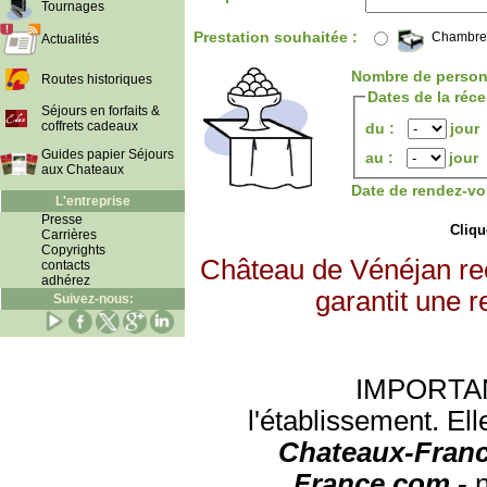
Tournages
Prestation souhaitée :
Chambre
Actualités
Nombre de person
Routes historiques
Dates de la réc
Séjours en forfaits &
coffrets cadeaux
du :
jour
Guides papier Séjours
au :
jour
aux Chateaux
Date de rendez-vo
L'entreprise
Presse
Clique
Carrières
Copyrights
Château de Vénéjan re
contacts
adhérez
garantit une r
Suivez-nous:
IMPORTANT:
l'établissement. Ell
Chateaux-Franc
France.com -