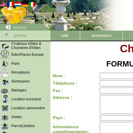
retour
guides
aide
newsletters
Chateaux-hôtels &
Ch
Chambres d'hôtes
EdenPlaces Europe
FORMU
Paris
Réceptions
Nom :
Séminaires
Téléphone :
Mariages
Fax :
Adresse :
Location exclusive
Location saisonnière
Visites
Pays :
Parcs&Jardins
Informations
complémentaires: