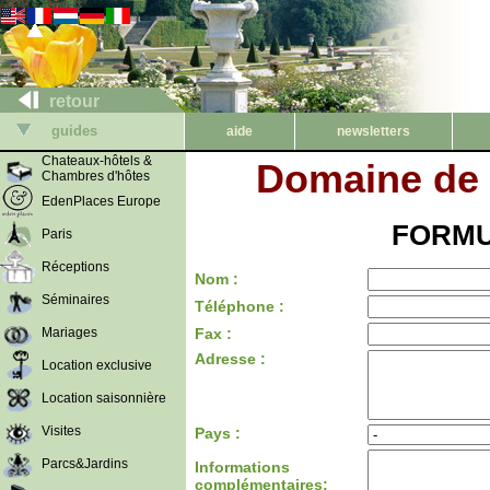
retour
guides
aide
newsletters
Chateaux-hôtels &
Domaine de 
Chambres d'hôtes
EdenPlaces Europe
FORMU
Paris
Réceptions
Nom :
Séminaires
Téléphone :
Mariages
Fax :
Adresse :
Location exclusive
Location saisonnière
Visites
Pays :
Parcs&Jardins
Informations
complémentaires: