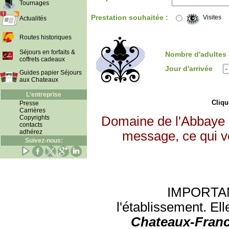
Tournages
Prestation souhaitée :
Visites
Actualités
Routes historiques
Séjours en forfaits &
Nombre d'adultes
coffrets cadeaux
Jour d'arrivée
Guides papier Séjours
aux Chateaux
L'entreprise
Clique
Presse
Carrières
Copyrights
Domaine de l'Abbaye 
contacts
adhérez
message, ce qui vo
Suivez-nous:
IMPORTANT:
l'établissement. Ell
Chateaux-Franc