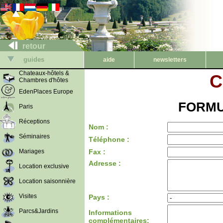
retour
guides
aide
newsletters
Chateaux-hôtels &
C
Chambres d'hôtes
EdenPlaces Europe
FORMU
Paris
Réceptions
Nom :
Séminaires
Téléphone :
Mariages
Fax :
Adresse :
Location exclusive
Location saisonnière
Visites
Pays :
Parcs&Jardins
Informations
complémentaires: