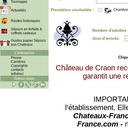
Tournages
Prestation souhaitée :
Chambre
Actualités
Routes historiques
Séjours en forfaits &
Nombre d'adultes
coffrets cadeaux
Jour d'arrivée
Guides papier Séjours
aux Chateaux
L'entreprise
Clique
Presse
Carrières
Copyrights
Château de Craon rec
contacts
adhérez
garantit une r
Suivez-nous:
IMPORTANT:
l'établissement. Ell
Chateaux-Franc
France.com -