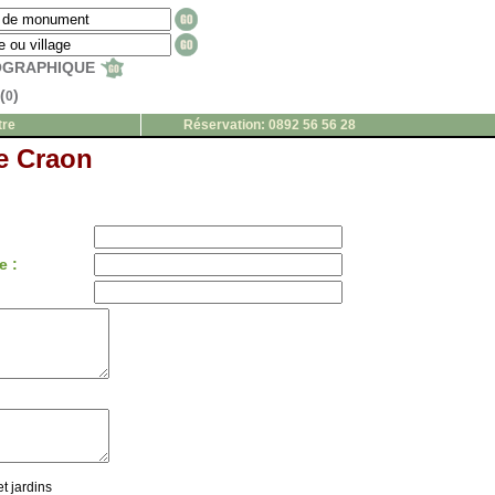
EOGRAPHIQUE
(
)
0
tre
Réservation: 0892 56 56 28
e Craon
e :
t jardins