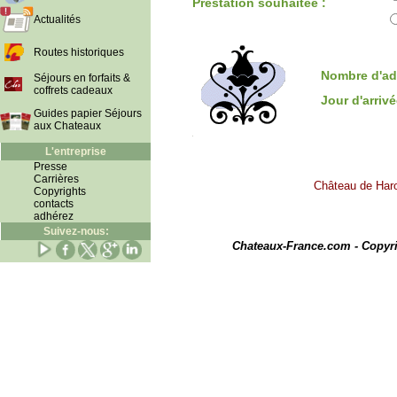
Prestation souhaitée :
Actualités
Routes historiques
Nombre d'ad
Séjours en forfaits &
coffrets cadeaux
Jour d'arriv
Guides papier Séjours
aux Chateaux
L'entreprise
Presse
Carrières
Château de Haro
Copyrights
contacts
adhérez
Suivez-nous:
I
Chateaux-France.com - Copyr