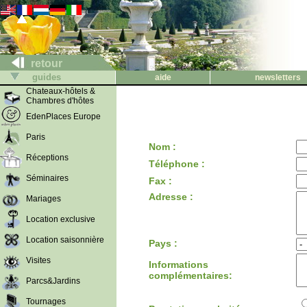
retour
guides
aide
newsletters
Chateaux-hôtels &
Chambres d'hôtes
EdenPlaces Europe
Paris
Nom :
Réceptions
Téléphone :
Séminaires
Fax :
Adresse :
Mariages
Location exclusive
Location saisonnière
Pays :
Visites
Informations
complémentaires:
Parcs&Jardins
Tournages