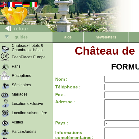
retour
guides
aide
newsletters
Chateaux-hôtels &
Château de 
Chambres d'hôtes
EdenPlaces Europe
FORMU
Paris
Réceptions
Nom :
Séminaires
Téléphone :
Mariages
Fax :
Adresse :
Location exclusive
Location saisonnière
Visites
Pays :
Parcs&Jardins
Informations
complémentaires: