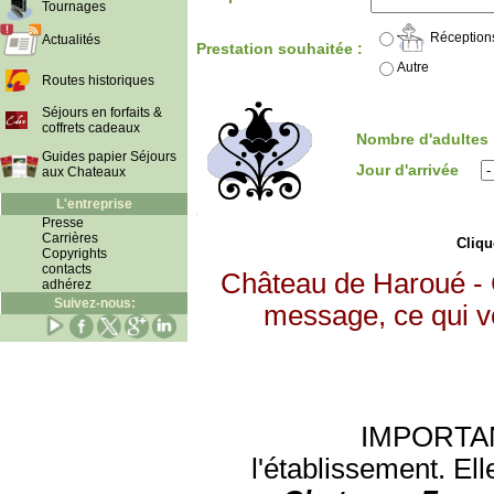
Tournages
Réception
Actualités
Prestation souhaitée :
Autre
Routes historiques
Séjours en forfaits &
coffrets cadeaux
Nombre d'adultes
Guides papier Séjours
Jour d'arrivée
aux Chateaux
L'entreprise
Presse
Carrières
Clique
Copyrights
contacts
Château de Haroué - 
adhérez
Suivez-nous:
message, ce qui vo
IMPORTANT:
l'établissement. Ell