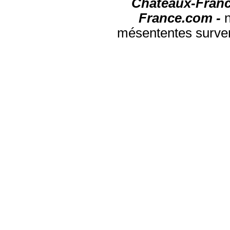
Chateaux-Franc
France.com -
mésententes surven