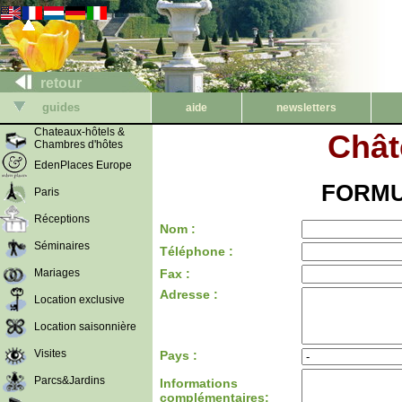
retour
guides
aide
newsletters
Chateaux-hôtels &
Chât
Chambres d'hôtes
EdenPlaces Europe
FORMU
Paris
Réceptions
Nom :
Séminaires
Téléphone :
Mariages
Fax :
Adresse :
Location exclusive
Location saisonnière
Visites
Pays :
Parcs&Jardins
Informations
complémentaires: