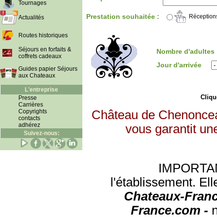
Tournages
Prestation souhaitée :
Réception
Actualités
Routes historiques
Séjours en forfaits &
Nombre d'adultes
coffrets cadeaux
Jour d'arrivée
Guides papier Séjours
aux Chateaux
L'entreprise
Clique
Presse
Carrières
Copyrights
Château de Chenonceau
contacts
adhérez
vous garantit un
Suivez-nous:
IMPORTANT:
l'établissement. Ell
Chateaux-Franc
France.com -