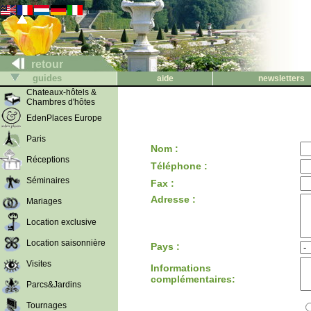
retour
guides
aide
newsletters
Chateaux-hôtels &
Chambres d'hôtes
EdenPlaces Europe
Paris
Nom :
Réceptions
Téléphone :
Séminaires
Fax :
Adresse :
Mariages
Location exclusive
Location saisonnière
Pays :
Visites
Informations
complémentaires:
Parcs&Jardins
Tournages