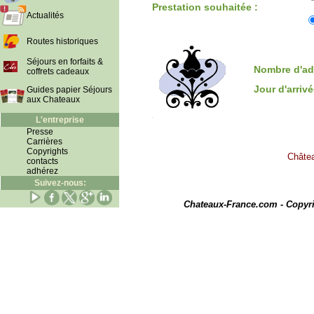
Prestation souhaitée :
Actualités
Routes historiques
Séjours en forfaits &
Nombre d'ad
coffrets cadeaux
Jour d'arriv
Guides papier Séjours
aux Chateaux
L'entreprise
Presse
Carrières
Copyrights
Châtea
contacts
adhérez
Suivez-nous:
I
Chateaux-France.com - Copyr