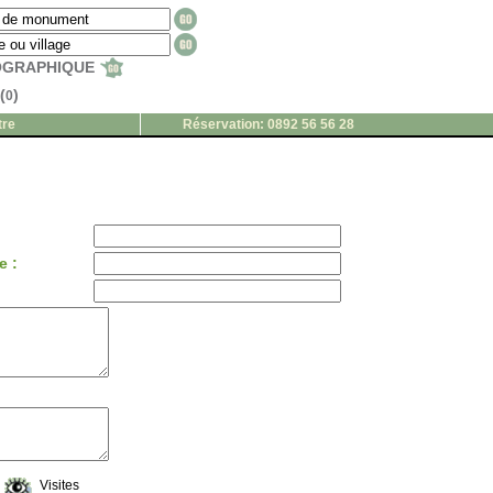
EOGRAPHIQUE
(
)
0
tre
Réservation: 0892 56 56 28
e :
Visites