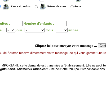
Parcs et jardins
Prises de vues
Autre
ultes :
Nombre d'enfants :
ée
jour
mois
année
Cliquez ici pour envoyer votre message ...
u de Bourron recevra directement votre message, ce qui vous garantit une re
MPORTANT: cette demande est transmise à l'établissement. Elle ne peut tenir
ights SARL Chateaux-France.com -
ne peut être tenu pour responsable des