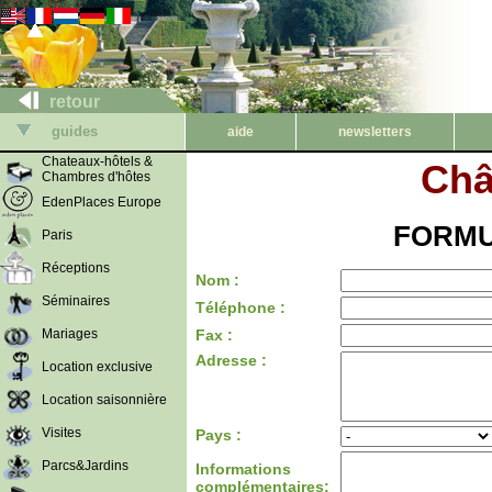
retour
guides
aide
newsletters
Chateaux-hôtels &
Châ
Chambres d'hôtes
EdenPlaces Europe
FORMU
Paris
Réceptions
Nom :
Séminaires
Téléphone :
Mariages
Fax :
Adresse :
Location exclusive
Location saisonnière
Visites
Pays :
Parcs&Jardins
Informations
complémentaires: