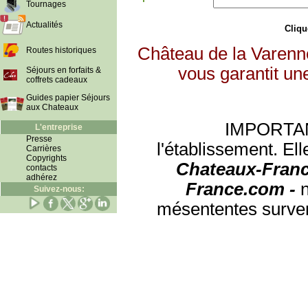
Tournages
Actualités
Clique
Château de la Varenn
Routes historiques
vous garantit un
Séjours en forfaits &
coffrets cadeaux
Guides papier Séjours
aux Chateaux
IMPORTANT:
L'entreprise
Presse
l'établissement. Ell
Carrières
Copyrights
Chateaux-Franc
contacts
adhérez
France.com -
Suivez-nous:
mésententes surven