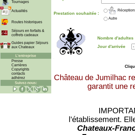
Tournages
Réception
Actualités
Prestation souhaitée :
Autre
Routes historiques
Séjours en forfaits &
coffrets cadeaux
Nombre d'adultes
Guides papier Séjours
Jour d'arrivée
aux Chateaux
L'entreprise
Presse
Carrières
Clique
Copyrights
contacts
Château de Jumilhac re
adhérez
Suivez-nous:
garantit une r
IMPORTANT:
l'établissement. Ell
Chateaux-Franc