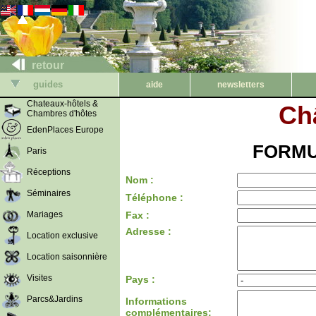
retour
guides
aide
newsletters
Chateaux-hôtels &
Ch
Chambres d'hôtes
EdenPlaces Europe
FORMU
Paris
Réceptions
Nom :
Séminaires
Téléphone :
Mariages
Fax :
Adresse :
Location exclusive
Location saisonnière
Visites
Pays :
Parcs&Jardins
Informations
complémentaires: