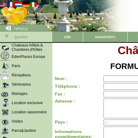
retour
guides
aide
newsletters
Chateaux-hôtels &
Châ
Chambres d'hôtes
EdenPlaces Europe
FORMU
Paris
Réceptions
Nom :
Séminaires
Téléphone :
Mariages
Fax :
Adresse :
Location exclusive
Location saisonnière
Visites
Pays :
Parcs&Jardins
Informations
complémentaires: