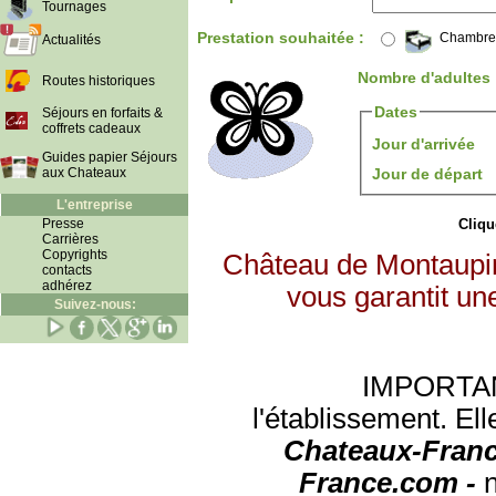
Tournages
Prestation souhaitée :
Chambre
Actualités
Nombre d'adultes
Routes historiques
Dates
Séjours en forfaits &
coffrets cadeaux
Jour d'arrivée
Guides papier Séjours
aux Chateaux
Jour de départ
L'entreprise
Presse
Clique
Carrières
Copyrights
Château de Montaupin
contacts
adhérez
vous garantit un
Suivez-nous:
IMPORTANT:
l'établissement. Ell
Chateaux-Franc
France.com -