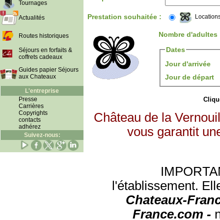
Tournages
Prestation souhaitée :
Location
Actualités
Nombre d'adultes
Routes historiques
Dates
Séjours en forfaits &
coffrets cadeaux
Jour d'arrivée
Guides papier Séjours
aux Chateaux
Jour de départ
L'entreprise
Presse
Clique
Carrières
Copyrights
Château de la Vernouil
contacts
adhérez
vous garantit un
Suivez-nous:
IMPORTANT:
l'établissement. Ell
Chateaux-Franc
France.com -