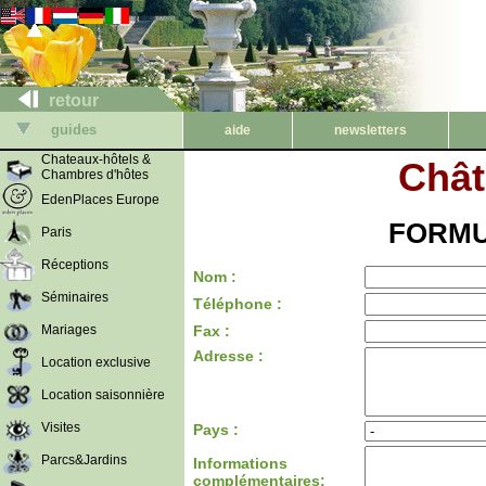
retour
guides
aide
newsletters
Chateaux-hôtels &
Chât
Chambres d'hôtes
EdenPlaces Europe
FORMU
Paris
Réceptions
Nom :
Séminaires
Téléphone :
Mariages
Fax :
Adresse :
Location exclusive
Location saisonnière
Visites
Pays :
Parcs&Jardins
Informations
complémentaires: