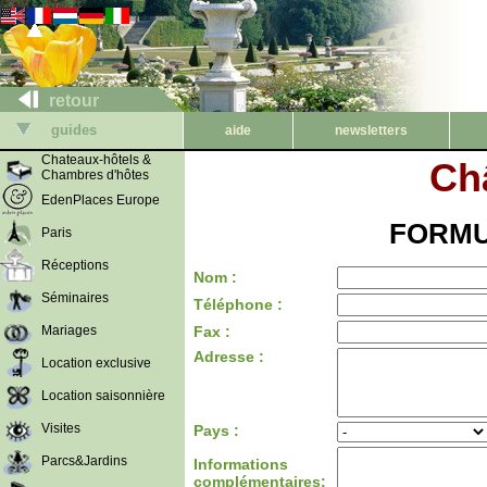
retour
guides
aide
newsletters
Chateaux-hôtels &
Ch
Chambres d'hôtes
EdenPlaces Europe
FORMU
Paris
Réceptions
Nom :
Séminaires
Téléphone :
Mariages
Fax :
Adresse :
Location exclusive
Location saisonnière
Visites
Pays :
Parcs&Jardins
Informations
complémentaires: