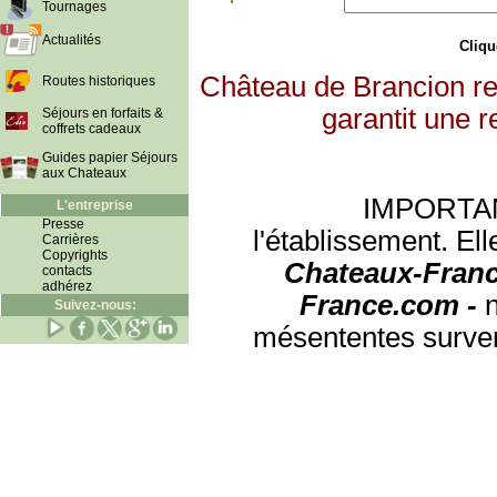
Tournages
Actualités
Clique
Château de Brancion re
Routes historiques
garantit une r
Séjours en forfaits &
coffrets cadeaux
Guides papier Séjours
aux Chateaux
IMPORTANT:
L'entreprise
Presse
l'établissement. Ell
Carrières
Copyrights
Chateaux-Franc
contacts
adhérez
France.com -
Suivez-nous:
mésententes surven