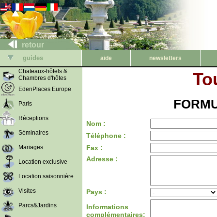
retour
guides
aide
newsletters
Chateaux-hôtels &
To
Chambres d'hôtes
EdenPlaces Europe
FORMU
Paris
Réceptions
Nom :
Séminaires
Téléphone :
Mariages
Fax :
Adresse :
Location exclusive
Location saisonnière
Visites
Pays :
Parcs&Jardins
Informations
complémentaires: