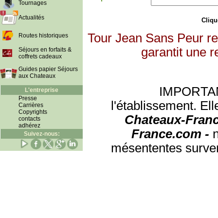
Tournages
Actualités
Clique
Tour Jean Sans Peur re
Routes historiques
garantit une r
Séjours en forfaits &
coffrets cadeaux
Guides papier Séjours
aux Chateaux
IMPORTANT:
L'entreprise
Presse
l'établissement. Ell
Carrières
Copyrights
Chateaux-Franc
contacts
adhérez
France.com -
Suivez-nous:
mésententes surven