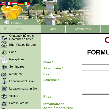
retour
guides
aide
newsletters
Chateaux-hôtels &
Chambres d'hôtes
EdenPlaces Europe
FORMU
Paris
Réceptions
Nom :
Séminaires
Téléphone :
Mariages
Fax :
Adresse :
Location exclusive
Location saisonnière
Visites
Pays :
Parcs&Jardins
Informations
complémentaires: