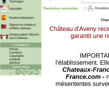
Tournages
Prestation souhaitée :
Réception
Actualités
Routes historiques
Clique
Séjours en forfaits &
Château d'Aveny rece
coffrets cadeaux
garantit une r
Guides papier Séjours
aux Chateaux
L'entreprise
Presse
Carrières
IMPORTANT:
Copyrights
contacts
l'établissement. Ell
adhérez
Suivez-nous:
Chateaux-Franc
France.com -
mésententes surven