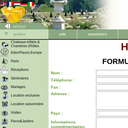
retour
guides
aide
newsletters
Chateaux-hôtels &
H
Chambres d'hôtes
EdenPlaces Europe
FORMU
Paris
Réceptions
Nom :
Séminaires
Téléphone :
Mariages
Fax :
Adresse :
Location exclusive
Location saisonnière
Visites
Pays :
Parcs&Jardins
Informations
complémentaires: