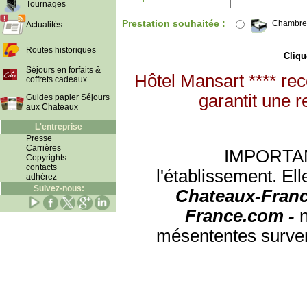
Tournages
Prestation souhaitée :
Chambre
Actualités
Routes historiques
Clique
Séjours en forfaits &
Hôtel Mansart **** re
coffrets cadeaux
garantit une r
Guides papier Séjours
aux Chateaux
L'entreprise
Presse
Carrières
IMPORTANT:
Copyrights
contacts
l'établissement. Ell
adhérez
Suivez-nous:
Chateaux-Franc
France.com -
mésententes surven