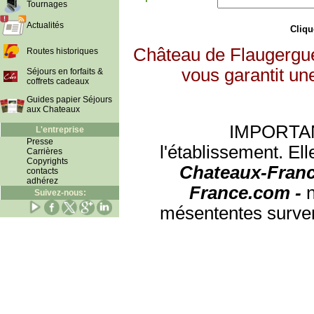
Tournages
Actualités
Clique
Château de Flaugergue
Routes historiques
vous garantit un
Séjours en forfaits &
coffrets cadeaux
Guides papier Séjours
aux Chateaux
IMPORTANT:
L'entreprise
Presse
l'établissement. Ell
Carrières
Copyrights
Chateaux-Franc
contacts
adhérez
France.com -
Suivez-nous:
mésententes surven