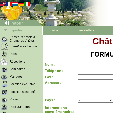
retour
guides
aide
newsletters
Chateaux-hôtels &
Chât
Chambres d'hôtes
EdenPlaces Europe
FORMU
Paris
Réceptions
Nom :
Séminaires
Téléphone :
Mariages
Fax :
Adresse :
Location exclusive
Location saisonnière
Visites
Pays :
Parcs&Jardins
Informations
complémentaires: