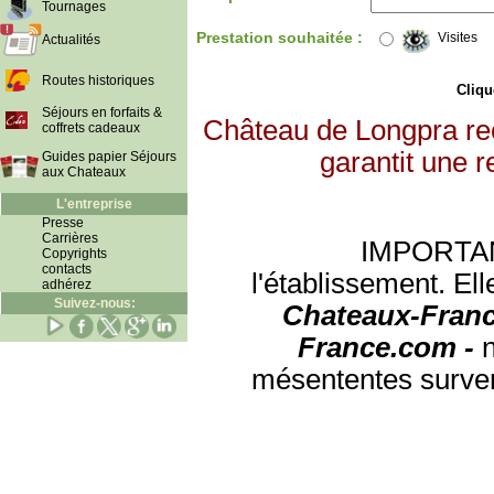
Tournages
Prestation souhaitée :
Visites
Actualités
Routes historiques
Clique
Séjours en forfaits &
Château de Longpra re
coffrets cadeaux
garantit une r
Guides papier Séjours
aux Chateaux
L'entreprise
Presse
Carrières
IMPORTANT:
Copyrights
contacts
l'établissement. Ell
adhérez
Suivez-nous:
Chateaux-Franc
France.com -
mésententes surven