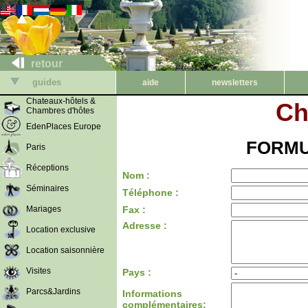
retour
guides
aide
newsletters
Chateaux-hôtels &
Ch
Chambres d'hôtes
EdenPlaces Europe
FORMU
Paris
Réceptions
Nom :
Séminaires
Téléphone :
Mariages
Fax :
Adresse :
Location exclusive
Location saisonnière
Visites
Pays :
Parcs&Jardins
Informations
complémentaires: