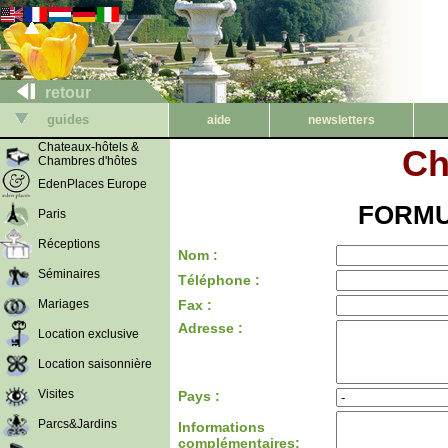
retour
guides
aide
newsletters
Chateaux-hôtels &
Ch
Chambres d'hôtes
EdenPlaces Europe
FORMU
Paris
Réceptions
Nom :
Séminaires
Téléphone :
Mariages
Fax :
Adresse :
Location exclusive
Location saisonnière
Visites
Pays :
Parcs&Jardins
Informations
complémentaires: