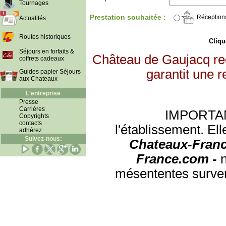
Tournages
Prestation souhaitée :
Réception
Actualités
Routes historiques
Clique
Séjours en forfaits &
Château de Gaujacq re
coffrets cadeaux
garantit une r
Guides papier Séjours
aux Chateaux
L'entreprise
Presse
Carrières
IMPORTANT:
Copyrights
contacts
l'établissement. Ell
adhérez
Suivez-nous:
Chateaux-Franc
France.com -
mésententes surven