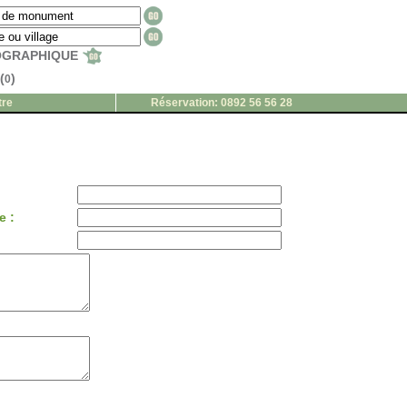
EOGRAPHIQUE
(
)
0
tre
Réservation: 0892 56 56 28
e :