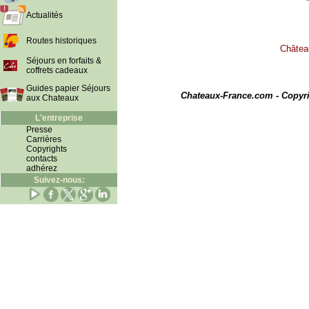
Actualités
Routes historiques
Château
Séjours en forfaits &
coffrets cadeaux
I
Guides papier Séjours
Chateaux-France.com - Copyr
aux Chateaux
L'entreprise
Presse
Carrières
Copyrights
contacts
adhérez
Suivez-nous: