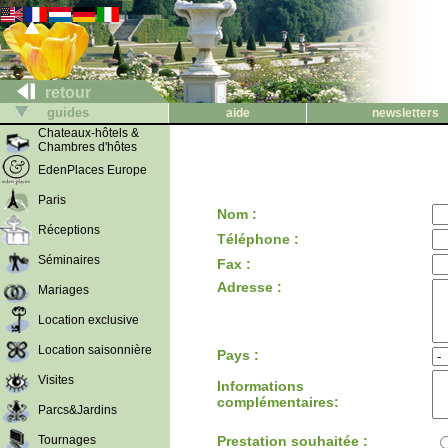
retour
guides
aide
newsletters
Chateaux-hôtels &
Chambres d'hôtes
EdenPlaces Europe
Paris
Nom :
Réceptions
Téléphone :
Séminaires
Fax :
Adresse :
Mariages
Location exclusive
Location saisonnière
Pays :
Visites
Informations
complémentaires:
Parcs&Jardins
Tournages
Prestation souhaitée :