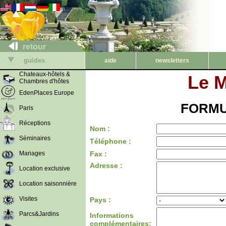
retour
guides
aide
newsletters
Chateaux-hôtels &
Le M
Chambres d'hôtes
EdenPlaces Europe
FORMU
Paris
Réceptions
Nom :
Séminaires
Téléphone :
Mariages
Fax :
Adresse :
Location exclusive
Location saisonnière
Visites
Pays :
Parcs&Jardins
Informations
complémentaires: