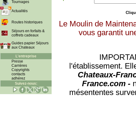
Tournages
Actualités
Clique
Le Moulin de Maintena
Routes historiques
vous garantit un
Séjours en forfaits &
coffrets cadeaux
Guides papier Séjours
aux Chateaux
IMPORTANT:
L'entreprise
Presse
l'établissement. Ell
Carrières
Copyrights
Chateaux-Franc
contacts
adhérez
France.com -
Suivez-nous:
mésententes surven