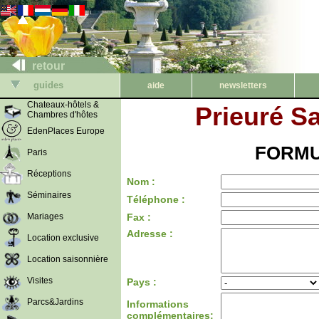
retour
guides
aide
newsletters
Chateaux-hôtels &
Prieuré S
Chambres d'hôtes
EdenPlaces Europe
FORMU
Paris
Réceptions
Nom :
Séminaires
Téléphone :
Mariages
Fax :
Adresse :
Location exclusive
Location saisonnière
Visites
Pays :
Parcs&Jardins
Informations
complémentaires: