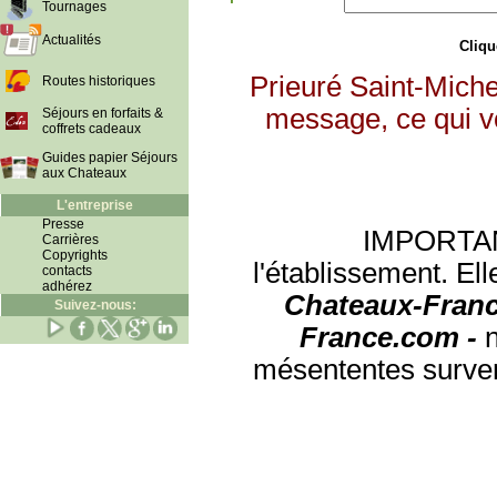
Tournages
Actualités
Clique
Prieuré Saint-Mich
Routes historiques
message, ce qui vo
Séjours en forfaits &
coffrets cadeaux
Guides papier Séjours
aux Chateaux
L'entreprise
Presse
IMPORTANT:
Carrières
Copyrights
l'établissement. Ell
contacts
adhérez
Chateaux-Franc
Suivez-nous:
France.com -
mésententes surven