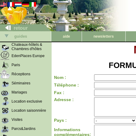
retour
guides
aide
newsletters
Chateaux-hôtels &
Chambres d'hôtes
EdenPlaces Europe
FORMU
Paris
Réceptions
Nom :
Séminaires
Téléphone :
Mariages
Fax :
Adresse :
Location exclusive
Location saisonnière
Visites
Pays :
Parcs&Jardins
Informations
complémentaires: