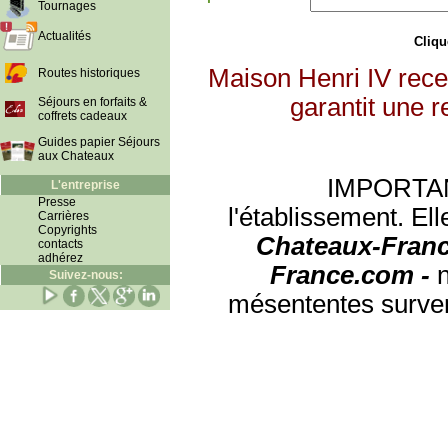
Tournages
Actualités
Clique
Maison Henri IV rece
Routes historiques
garantit une r
Séjours en forfaits &
coffrets cadeaux
Guides papier Séjours
aux Chateaux
IMPORTANT:
L'entreprise
Presse
l'établissement. Ell
Carrières
Copyrights
Chateaux-Franc
contacts
adhérez
France.com -
Suivez-nous:
mésententes surven