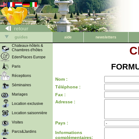
retour
guides
aide
newsletters
Chateaux-hôtels &
C
Chambres d'hôtes
EdenPlaces Europe
FORMU
Paris
Réceptions
Nom :
Séminaires
Téléphone :
Mariages
Fax :
Adresse :
Location exclusive
Location saisonnière
Visites
Pays :
Parcs&Jardins
Informations
complémentaires: