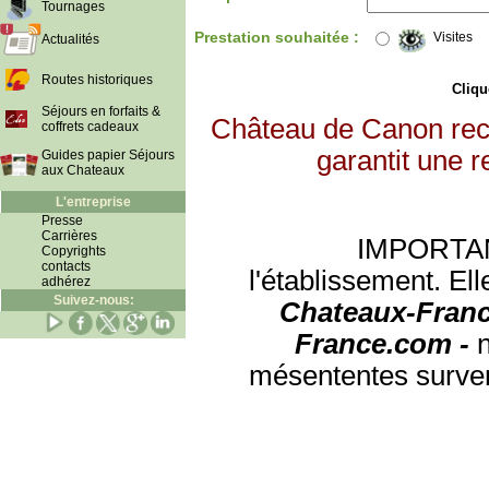
Tournages
Prestation souhaitée :
Visites
Actualités
Routes historiques
Clique
Séjours en forfaits &
Château de Canon rece
coffrets cadeaux
garantit une r
Guides papier Séjours
aux Chateaux
L'entreprise
Presse
Carrières
IMPORTANT:
Copyrights
contacts
l'établissement. Ell
adhérez
Suivez-nous:
Chateaux-Franc
France.com -
mésententes surven